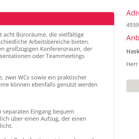
Seit
Adr
4939
t acht Büroräume, die vielfältige
Anb
chiedliche Arbeitsbereiche bieten.
nen großzügigen Konferenzraum, der
Has
räsentationen oder Teammeetings
Herr
, zwei WCs sowie ein praktischer
äume können ebenfalls genutzt werden
en separaten Eingang bequem
lich über einen Aufzug, der einen
icht.