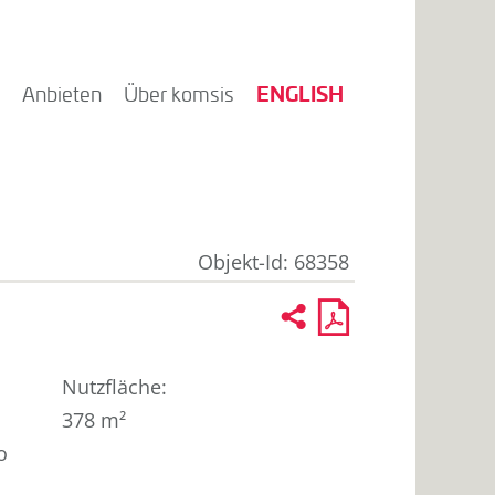
ENGLISH
Anbieten
Über komsis
Objekt-Id: 68358
Weiterempfehlen
Druckprofil
2
U
als
PDF
Nutz­fläche
:
378 m²
o