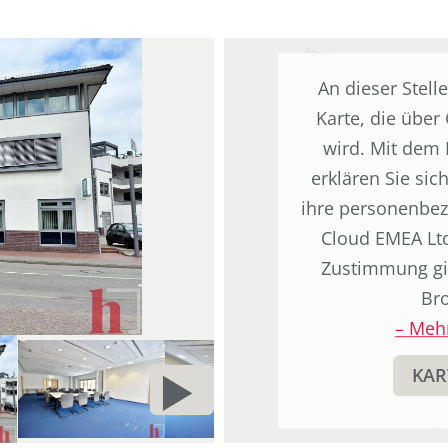
An dieser Stelle
Karte, die übe
wird. Mit dem K
erklären Sie sic
ihre personenbez
Cloud EMEA Ltd
Zustimmung gil
Br
–
Mehr
KAR
NÄCHSTE
d
SEITE