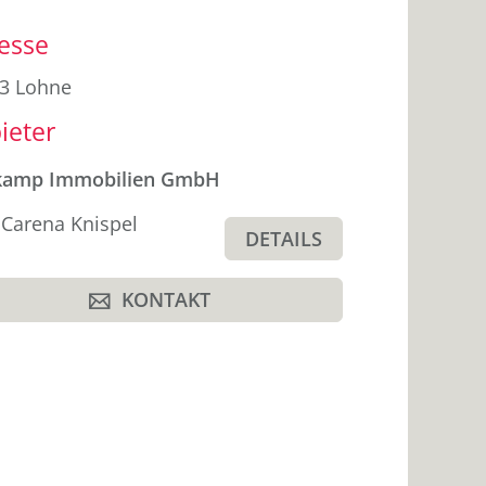
enleiste
esse
3 Lohne
ieter
kamp Immobilien GmbH
 Carena Knispel
DETAILS
KONTAKT
A