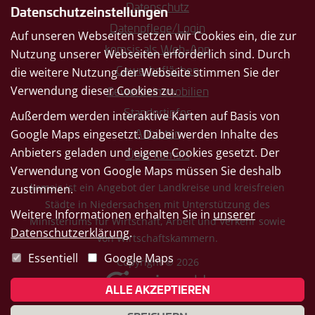
Datenschutz
Datenschutzeinstellungen
Datenpflege/Login
Auf unseren Webseiten setzen wir Cookies ein, die zur
komsis als Web-App
Nutzung unserer Webseiten erforderlich sind. Durch
Gewerbeflächen
die weitere Nutzung der Webseite stimmen Sie der
Verwendung dieser Cookies zu.
Gewerbeimmobilien
Standortinfos
Außerdem werden interaktive Karten auf Basis von
Google Maps eingesetzt. Dabei werden Inhalte des
Anbieten
Anbieters geladen und eigene Cookies gesetzt. Der
Über komsis
Verwendung von Google Maps müssen Sie deshalb
komsis ist ein Angebot der Landkreise und kreisfreien
zustimmen.
Städte in Niedersachsen mit Unterstützung des
Weitere Informationen erhalten Sie in
unserer
Ministeriums für Wirtschaft, Arbeit und Verkehr sowie
Datenschutzerklärung
.
von Wirtschaftskammern.
Essentiell
Google Maps
Copyright © 2026
ALLE AKZEPTIEREN