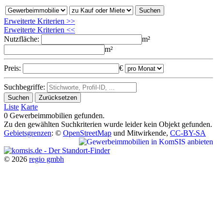
Erweiterte Kriterien >>
Erweiterte Kriterien <<
Nutzfläche:
m²
m²
Preis
:
€
Suchbegriffe:
Liste
Karte
0 Gewerbeimmobilien
gefunden.
Zu den gewählten Suchkriterien wurde leider kein Objekt gefunden.
Gebietsgrenzen
: ©
OpenStreetMap
und Mitwirkende,
CC-BY-SA
© 2026
regio gmbh