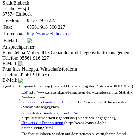
Stadt Einbeck
Teichenweg 1
37574 Einbeck
Telefon:
05561 916 227
Fax:
05561 916-500 227
Homepage:
http://www.einbeck.de
E-Mail:
Ansprechpartner:
Frau Celina Müller
,
III.3 Gebäude- und Liegenschaftsmanagement
Telefon:
05561 916 227
E-Mail:
Frau Ines Naleppa
,
Wirtschaftsförderin
Telefon:
05561 916 536
E-Mail:
Quellen:
¹
Eigene Erhebung (Letzte Aktualisierung des Profils am 09.03.2026)
LSN
http://www.statistik.niedersachsen.de/
- Landesamt für Statistik
Niedersachsen,
²
Statistisches Landesamt Bremen
http://www.statistik.bremen.de/
(Stand: wie angegeben)
Statistik der Bundesagentur für Arbeit
http://statistik.arbeitsagentur.de/
(Stand: wie angegeben),
³
Hinweis zur Datennutzung
http://www.komsis.de/ba-
datennutzung.html
Die Statistikdaten wurden auf dem neuesten, verfügbaren Stand