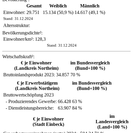
Gesamt
Weiblich
Männlich
Einwohner:
29.751
15.134 (50,9 %)
14.617 (49,1 %)
Stand: 31.12.2024
Altersstruktur:
Bevölkerungsdichte²:
Einwohner/km²:
128,3
Stand: 31.12.2024
Wirtschaftskraft²:
€ je Einwohner
im Bundesvergleich
(
Landkreis Northeim
)
(Bund=100 %)
Bruttoinlandsprodukt 2023:
34.857
70 %
€ je Erwerbstätigem
im Bundesvergleich
(
Landkreis Northeim
)
(Bund=100 %)
Bruttowertschöpfung 2023
- Produzierendes Gewerbe:
66.428
63 %
- Dienstleistungsbereiche:
63.907
84 %
im
€ je Einwohner
Landesvergleich
(
Stadt Einbeck
)
(Land=100 %)