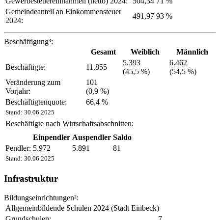
Gewerbesteuereinnahmen (netto) 2024:
504,34
71 %
Gemeindeanteil an Einkommensteuer
491,97
93 %
2024:
Beschäftigung³:
Gesamt
Weiblich
Männlich
5.393
6.462
Beschäftigte:
11.855
(45,5 %)
(54,5 %)
Veränderung zum
101
Vorjahr:
(0,9 %)
Beschäftigtenquote:
66,4 %
Stand: 30.06.2025
Beschäftigte nach Wirtschaftsabschnitten:
Einpendler
Auspendler
Saldo
Pendler:
5.972
5.891
81
Stand: 30.06.2025
Infrastruktur
Bildungseinrichtungen²:
Allgemeinbildende Schulen 2024 (Stadt Einbeck)
Grundschulen:
7