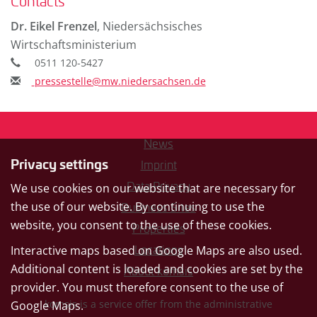
Contacts
Dr. Eikel Frenzel
,
Niedersächsisches
Wirtschaftsministerium
0511 120-5427
pressestelle@mw.niedersachsen.de
News
Privacy settings
Imprint
Data Privacy
We use cookies on our website that are necessary for
the use of our website. By continuing to use the
Business Sites
website, you consent to the use of these cookies.
Properties
Interactive maps based on Google Maps are also used.
Locations
Additional content is loaded and cookies are set by the
About komsis
provider. You must therefore consent to the use of
komsis is a service offer from the administrative
Google Maps.